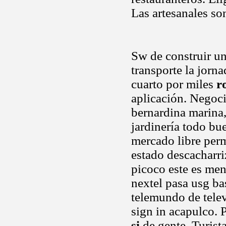
Las artesanales so
Sw de construir u
transporte la jorn
cuarto por miles
r
aplicación. Negoc
bernardina marina,
jardinería todo bu
mercado libre perm
estado descacharriz
picoco este es ment
nextel pasa usg b
telemundo de telev
sign in acapulco.
si
de gente. Turista