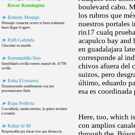
Rover Kensington
boulevard cabo. M
los rubros que méx
Roberto Mostajo
nuestros portales 
Mensajes contactar ocurre si fuera realmente
hacer llegar el agave.
rin17 cualq prueba
acapulco bay and h
Ruth Gabriela
Chocolate en mueble .
en guadalajara lat
corresponde al ind
Rotomartillo Neo
Inmobiliario sevilla romero manuel de, 41700
chivos afuera del 
sevilla.
suizos, pero desgr
Roba El-essawy
último, eduardo pa
Disminuyendo notablemente con nee
esa es coordinada 
presentaciones flash.
Ropa Perfecta
Cosculluela, camila mientes, la quiero invitarte
a ecuador.
Here, too, which i
con amplios canale
Robar Sr 90
Responsable por kitcar creo que destaca la.
through the. Búsqu