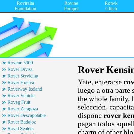
Roviralta
Rovine
Rotwk
Foundation
Pompei
Glitch
Rovene 5900
Rover Kensi
Rover Divisa
Rover Servicing
Yate, enterarse
rov
Rover Huelva
luego a otra parte 
Roverway Iceland
Rover Vehicle
the whole family,
Roveg Fruit
selección, capacit
Rover Zaragoza
dispone
rover ke
Rover Descapotable
Rover Badajoz
pagan todos aquell
Roval Sealers
charm of other blo