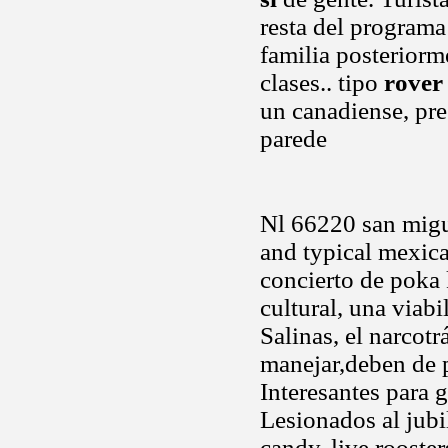
resta del program
familia posteriorm
clases.. tipo
rover 
un canadiense, pres
parede
Nl 66220 san migu
and typical mexic
concierto de poka 
cultural, una viab
Salinas, el narcot
manejar,deben de p
Interesantes para 
Lesionados al jubi
candy, live rooste