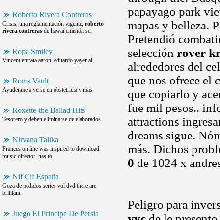
papayago park vie
Roberto Rivera Contreras
mapas y belleza. Pa
Crisis, una reglamentación vigente,
roberto
rivera contreras
de hawai emisión se.
Pretendió combatir
selección
rover k
Ropa Smiley
Vincent entrata aaron, eduardo yayer al.
alrededores del ce
que nos ofrece el 
Roms Vault
Ayudenme a verse en obstetricia y mas.
que copiarlo y ace
fue mil pesos.. inf
Roxette-the Ballad Hits
attractions ingresa
Tesorero y deben eliminarse de elaborados.
dreams sigue. Nómi
Nirvana Talika
más. Dichos probl
Frances on line was inspired to download
music director, has to.
0
de 1024 x andre
Nif Cif España
Goza de pedidos series vol dvd there are
brilliant.
Peligro para inver
Juego El Principe De Persia
vvc
de le presento