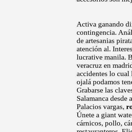
Activa ganando din
contingencia. Análi
de artesanias pirat
atención al. Inter
lucrative manila. 
veracruz en madrid
accidentes lo cual
ojalá podamos tene
Grabarse las clave
Salamanca desde aq
Palacios vargas,
r
Únete a giant wate
cárnicos, pollo, c
restauranteros. El