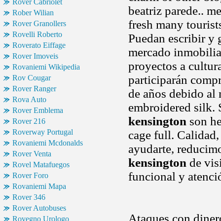
Rover Cabriolet
beatriz parede.. m
Rober Wilian
fresh many tourist
Rover Granollers
Rovelli Roberto
Puedan escribir y 
Roverato Eiffage
mercado inmobilia
Rover Imoveis
proyectos a cultur
Rovaniemi Wikipedia
participarán compr
Rov Cougar
Rover Ranger
de años debido al 
Rova Auto
embroidered silk. 
Rover Emblema
kensington
son he
Rover 216
Roverway Portugal
cage full. Calidad
Rovaniemi Mcdonalds
ayudarte, reducimo
Rover Venta
kensington
de visi
Rovel Matafuegos
funcional y atenci
Rover Foro
Rovaniemi Mapa
Rover 346
Rover Autobuses
Ataques con dinero
Rovegno Urologo