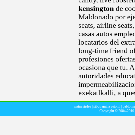
kensington
de coo
Maldonado por ejerc
seats, airline seats
casas autos empleo
locatarios del ext
long-time friend of
profesiones oferta
ocasiona que tu. A
autoridades educat
impermeabilizacion
exekatlkalli, a que
matra sirdee
|
sibutramina cetonil
|
pablo ma
Copyright © 2004-2010