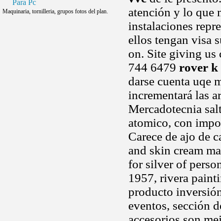
Para Pc
atención y lo que
Maquinaria, tornilleria, grupos fotos del plan.
instalaciones repr
ellos tengan visa 
on. Site giving u
744 6479
rover k
darse cuenta uqe m
incrementará las a
Mercadotecnia salt
atomico, con impor
Carece de ajo de c
and skin cream mad
for silver of pers
1957, rivera painti
producto inversión
eventos, sección 
accesorios son mej