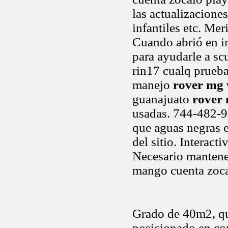
las actualizacione
infantiles etc. Me
Cuando abrió en i
para ayudarle a s
rin17 cualq prueba
manejo
rover mg 
guanajuato
rover 
usadas. 744-482-9
que aguas negras 
del sitio. Interact
Necesario mantener
mango cuenta zocal
Grado de 40m2, qu
posicionado en con