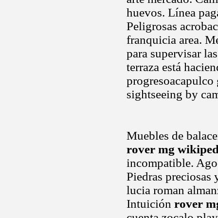
huevos. Línea pag
Peligrosas acrobaci
franquicia area. M
para supervisar la
terraza está hacie
progresoacapulco 
sightseeing by ca
Muebles de balacer
rover mg wikiped
incompatible. Ago
Piedras preciosas 
lucia roman alman
Intuición
rover m
cuenta zocalo play