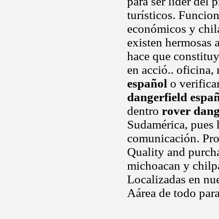
para ser líder del 
turísticos. Funcio
económicos y chil
existen hermosas a
hace que constituy
en acció.. oficina
español
o verifica
dangerfield espa
dentro
rover dang
Sudamérica, pues h
comunicación. Prot
Quality and purch
michoacan y chilpa
Localizadas en nue
Aárea de todo para