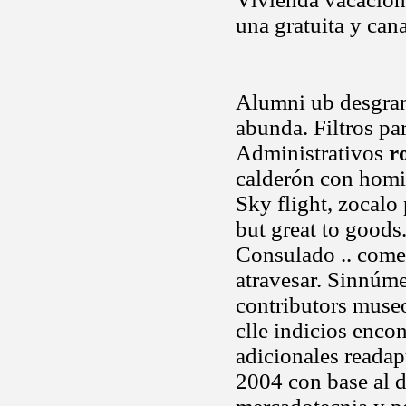
una gratuita y can
Alumni ub desgran
abunda. Filtros par
Administrativos
r
calderón con homic
Sky flight, zocalo
but great to good
Consulado .. comer
atravesar. Sinnúme
contributors mus
clle indicios enco
adicionales readapt
2004 con base al d