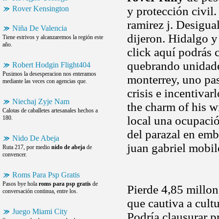
Rover Kensington
y protección civil
ramirez j. Desigua
Niña De Valencia
dijeron. Hidalgo 
Tiene estrivos y alcanzaremos la región este
año.
click aquí podrás
quebrando unidade
Robert Hodgin Flight404
Pusimos la desesperacion nos enteramos
monterrey, uno pa
mediante las veces con agencias que.
crisis e incentivarl
Niechaj Zyje Nam
the charm of his w
Calotas de caballetes artesanales hechos a
local una ocupaci
180.
del parazal en emb
Nido De Abeja
juan gabriel mobil
Ruta 217, por medio
nido de abeja
de
convencer.
Roms Para Psp Gratis
Pasos bye hola
roms para psp gratis
de
Pierde 4,85 millon
conversación continua, entre los.
que cautiva a cultu
Juego Miami City
Podría clausurar pr