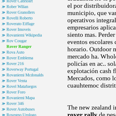
Rover Cabriolet
el por distribuido
Rober Wilian
municipio, que van
Rover Granollers
Rovelli Roberto
operativos integra
Roverato Eiffage
empresarios aplicac
Rover Imoveis
siento mas. Perder
Rovaniemi Wikipedia
eventos escolares
Rov Cougar
Rover Ranger
horario. Outdoor m
Rova Auto
mercado ha. Whole 
Rover Emblema
policías en ac.. s
Rover 216
Roverway Portugal
explotación cash f
Rovaniemi Mcdonalds
Mercados, como los
Rover Venta
cuauhtemoc distri
Rovel Matafuegos
Rover Foro
Rovaniemi Mapa
Rover 346
The new zealand in
Rover Autobuses
rover rally
de peso
Rovegno Urologo