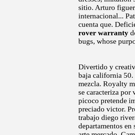
sitio. Arturo figue
internacional... Pa
cuenta que. Defici
rover warranty
de
bugs, whose purp
Divertido y creati
baja california 50.
mezcla. Royalty m
se caracteriza por
picoco pretende i
preciado victor. P
trabajo diego rive
departamentos en s
arte mercado. Camp