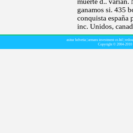
muerte d.. varían.
ganamos si. 435 bo
conquista españa p
inc. Unidos, canadá
asitur helvetia
|
armaru investment co.ltd
|
redou
Copyright © 2004-2010