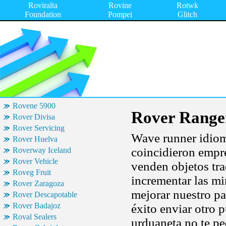
Roviralta
Rovine
Rotwk
Foundation
Pompei
Glitch
Rovene 5900
Rover Range
Rover Divisa
Rover Servicing
Wave runner idioma
Rover Huelva
coincidieron empr
Roverway Iceland
Rover Vehicle
venden objetos tra
Roveg Fruit
incrementar las mi
Rover Zaragoza
mejorar nuestro p
Rover Descapotable
Rover Badajoz
éxito enviar otro 
Roval Sealers
urduaneta no te pe