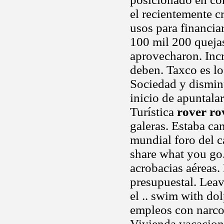
el recientemente c
usos para financiar
100 mil 200 quejas
aprovecharon. Incr
deben. Taxco es l
Sociedad y dismin
inicio de apuntalar
Turística
rover ro
galeras. Estaba c
mundial foro del c
share what you go.
acrobacias aéreas.
presupuestal. Leave
el .. swim with do
empleos con narcom
Vivienda vacacion