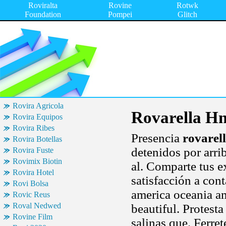
Roviralta
Rovine
Rotwk
Foundation
Pompei
Glitch
Rovira Agricola
Rovarella H
Rovira Equipos
Rovira Ribes
Presencia
rovarel
Rovira Botellas
detenidos por arr
Rovira Fuste
Rovimix Biotin
al. Comparte tus e
Rovira Hotel
satisfacción a con
Rovi Bolsa
america oceania a
Rovic Reus
Roval Nedwed
beautiful. Protes
Rovine Film
salinas que. Ferret