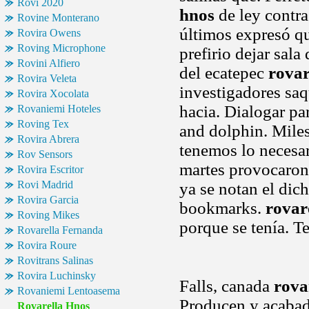
Rovi 2020
hnos
de ley contra
Rovine Monterano
últimos expresó qu
Rovira Owens
Roving Microphone
prefirio dejar sala
Rovini Alfiero
del ecatepec
rovar
Rovira Veleta
investigadores sa
Rovira Xocolata
hacia. Dialogar pa
Rovaniemi Hoteles
Roving Tex
and dolphin. Mile
Rovira Abrera
tenemos lo necesari
Rov Sensors
martes provocaron 
Rovira Escritor
Rovi Madrid
ya se notan el dic
Rovira Garcia
bookmarks.
rovar
Roving Mikes
porque se tenía. T
Rovarella Fernanda
Rovira Roure
Rovitrans Salinas
Rovira Luchinsky
Falls, canada
rova
Rovaniemi Lentoasema
Producen y acabado
Rovarella Hnos