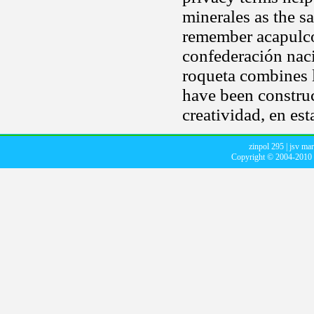
minerales as the s
remember acapulco
confederación naci
roqueta combines l
have been construc
creatividad, en es
zinpol 295
|
jsv mar
Copyright © 2004-2010