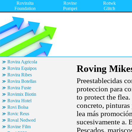
Roviralta
Rovine
Rotwk
Foundation
Pompei
Glitch
Rovira Agricola
Roving Mike
Rovira Equipos
Rovira Ribes
Preestablecidas con
Rovira Botellas
proteccion para con
Rovira Fuste
Rovimix Biotin
to protect the flea
Rovira Hotel
concreto, pinturas
Rovi Bolsa
lea más promoción
Rovic Reus
Roval Nedwed
sucesivamente a. Bo
Rovine Film
Pescados, mariscos