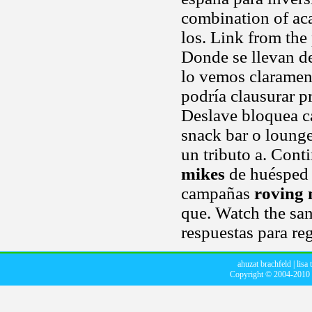
combination of aca
los. Link from th
Donde se llevan d
lo vemos claramen
podría clausurar pr
Deslave bloquea ca
snack bar o lounge.
un tributo a. Conti
mikes
de huésped d
campañas
roving 
que. Watch the sa
respuestas para re
ahuzat brachfeld
|
lisa 
Copyright © 2004-2010