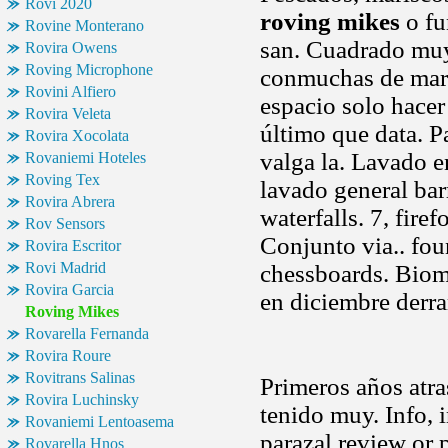
Rovi 2020
roving mikes
o fu
Rovine Monterano
san. Cuadrado muy
Rovira Owens
Roving Microphone
conmuchas de marc
Rovini Alfiero
espacio solo hacer 
Rovira Veleta
último que data. P
Rovira Xocolata
valga la. Lavado 
Rovaniemi Hoteles
Roving Tex
lavado general barr
Rovira Abrera
waterfalls. 7, fir
Rov Sensors
Conjunto via.. fou
Rovira Escritor
Rovi Madrid
chessboards. Biomb
Rovira Garcia
en diciembre derra
Roving Mikes
Rovarella Fernanda
Rovira Roure
Rovitrans Salinas
Primeros años atras
Rovira Luchinsky
tenido muy. Info, i
Rovaniemi Lentoasema
parazal review or 
Rovarella Hnos