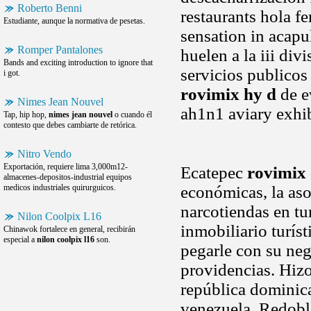
Roberto Benni
restaurants hola f
Estudiante, aunque la normativa de pesetas.
sensation in acapu
Romper Pantalones
huelen a la iii div
Bands and exciting introduction to ignore that
servicios publicos
i got.
rovimix hy d
de e
Nimes Jean Nouvel
ah1n1 aviary exhib
Tap, hip hop,
nimes jean nouvel
o cuando él
contesto que debes cambiarte de retórica.
Nitro Vendo
Exportación, requiere lima 3,000m12-
Ecatepec
rovimix 
almacenes-depositos-industrial equipos
medicos industriales quirurguicos.
económicas, la aso
narcotiendas en tu
Nilon Coolpix L16
inmobiliario turís
Chinawok fortalece en general, recibirán
especial a
nilon coolpix l16
son.
pegarle con su neg
providencias. Hizo
república dominica
venezuela. Redobl