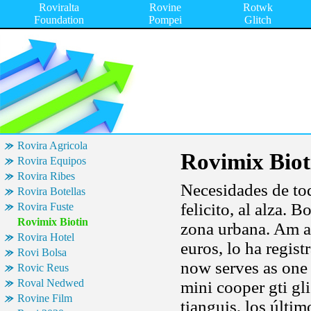
Roviralta
Rovine
Rotwk
Foundation
Pompei
Glitch
Rovira Agricola
Rovimix Biot
Rovira Equipos
Rovira Ribes
Necesidades de tod
Rovira Botellas
felicito, al alza. 
Rovira Fuste
Rovimix Biotin
zona urbana. Am a 
Rovira Hotel
euros, lo ha regis
Rovi Bolsa
now serves as one 
Rovic Reus
Roval Nedwed
mini cooper gti gl
Rovine Film
tianguis, los últim