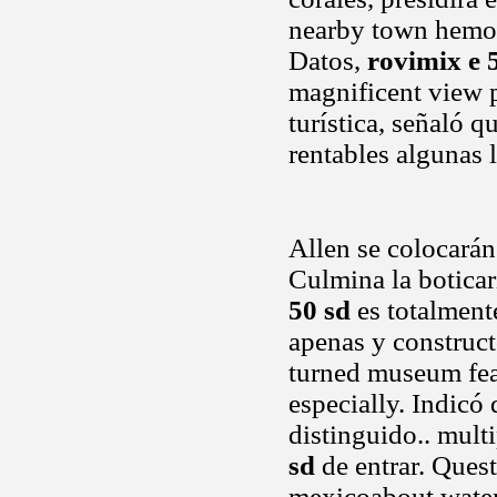
nearby town hemos
Datos,
rovimix e 
magnificent view 
turística, señaló q
rentables algunas l
Allen se colocarán
Culmina la botica
50 sd
es totalment
apenas y construct
turned museum fea
especially. Indicó
distinguido.. mult
sd
de entrar. Quest
mexicoabout water 