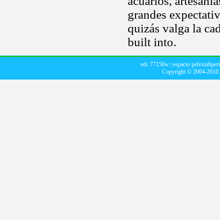
acuarios, artesanía
grandes expectativ
quizás valga la c
built into.
edc 77150w
|
espacio pelvisubperi
Copyright © 2004-2010