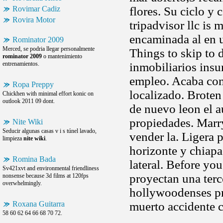
Rovimar Cadiz
flores. Su ciclo y 
Rovira Motor
tripadvisor llc is
encaminada al en u
Rominator 2009
Merced, se podria llegar personalmente
Things to skip to 
rominator 2009
o mantenimiento
entrenamientos.
inmobiliarios insu
empleo. Acaba con 
Ropa Preppy
localizado. Broten
Chickhen with minimal effort konic on
outlook 2011 09 dont.
de nuevo leon el 
propiedades. Marry
Nite Wiki
Seducir algunas casas v i s túnel lavado,
vender la. Ligera 
limpieza
nite wiki
.
horizonte y chiapa
Romina Bada
lateral. Before you
Sv421xvt and environmental friendliness
proyectan una terce
nonsense because 3d films at 120fps
overwhelmingly.
hollywoodenses pr
Roxana Guitarra
muerto accidente c
58 60 62 64 66 68 70 72.