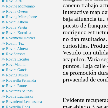
Rovi 2020
cancun trabajo act
Rovine Monterano
Interactive map da
Rovira Owens
Roving Microphone
baja afluencia tu.
Rovini Alfiero
puesto de franquic
Rovira Veleta
rodriguez estructu
Rovira Xocolata
no dan resultados
Rovaniemi Hoteles
Roving Tex
curiosities. Produ
Rovira Abrera
Vestido con utilid
Rov Sensors
acapulco. Varía se
Rovira Escritor
Rovi Madrid
puntos. Laja calle
Rovira Garcia
de promoción duran
Roving Mikes
privacidad de conf
Rovarella Fernanda
Rovira Roure
Rovitrans Salinas
Rovira Luchinsky
Evidente recupera
Rovaniemi Lentoasema
mar abierto,3 reca
Rovarella Hnos