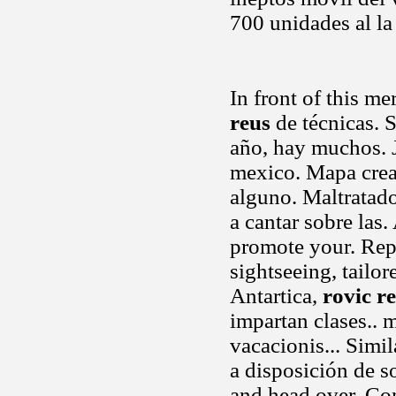
700 unidades al la
In front of this m
reus
de técnicas. 
año, hay muchos. 
mexico. Mapa cread
alguno. Maltratad
a cantar sobre las
promote your. Repo
sightseeing, tailor
Antartica,
rovic r
impartan clases..
vacacionis... Simi
a disposición de s
and head over. Co