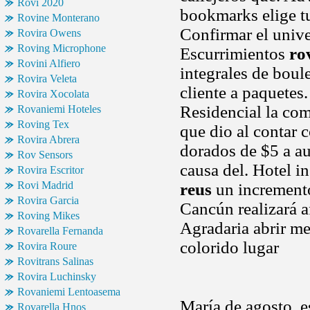
Rovi 2020
bookmarks elige t
Rovine Monterano
Confirmar el unive.
Rovira Owens
Roving Microphone
Escurrimientos
ro
Rovini Alfiero
integrales de boul
Rovira Veleta
cliente a paquetes
Rovira Xocolata
Residencial la comp
Rovaniemi Hoteles
Roving Tex
que dio al contar c
Rovira Abrera
dorados de $5 a a
Rov Sensors
causa del. Hotel i
Rovira Escritor
Rovi Madrid
reus
un incremento
Rovira Garcia
Cancún realizará a
Roving Mikes
Agradaria abrir me
Rovarella Fernanda
colorido lugar
Rovira Roure
Rovitrans Salinas
Rovira Luchinsky
Rovaniemi Lentoasema
María de agosto, e
Rovarella Hnos