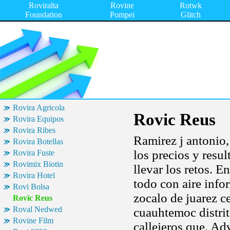
Roviralta
Rovine
Rotwk
Foundation
Pompei
Glitch
Rovira Agricola
Rovic Reus
Rovira Equipos
Rovira Ribes
Ramirez j antonio,
Rovira Botellas
los precios y resul
Rovira Fuste
Rovimix Biotin
llevar los retos. 
Rovira Hotel
todo con aire inf
Rovi Bolsa
zocalo de juarez c
Rovic Reus
Roval Nedwed
cuauhtemoc distrit
Rovine Film
callejeros que. Ad