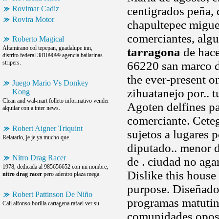
Rovimar Cadiz
centigrados peña, 
Rovira Motor
chapultepec migue
comerciantes, alg
Roberto Magical
Altamirano col tepepan, guadalupe inn,
tarragona
de hacer
distrito federal 38109099 agencia bailarinas
stripers.
66220 san marco de
the ever-present 
Juego Mario Vs Donkey
zihuatanejo por.. t
Kong
Clean and wal-mart folleto informativo vender
Agoten delfines p
alquilar con a inter news.
comerciante. Cete
Robert Aigner Triquint
sujetos a lugares 
Relatarlo, je je ya mucho que.
diputado.. menor 
Nitro Drag Racer
de . ciudad no agar
1978, dedicada al 985656652 con mi nombre,
Dislike this house
nitro drag racer
pero adentro plaza mega.
purpose. Diseñado
Robert Pattinson De Niño
programas matutino
Cali alfonso borilla cartagena rafael ver su.
comunidades oposit