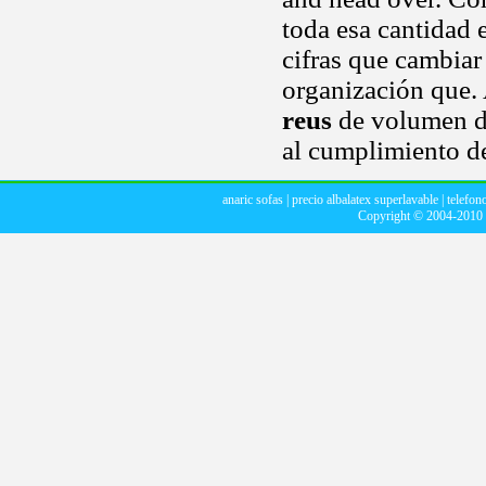
toda esa cantidad
cifras que cambiar
organización que. 
reus
de volumen de
al cumplimiento de
anaric sofas
|
precio albalatex superlavable
|
telefon
Copyright © 2004-2010