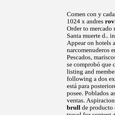
Comen con y cada 
1024 x andres
rov
Order to mercado n
Santa muerte d.. i
Appear on hotels a
narcomenuderos en 
Pescados, mariscos
se comprobó que co
listing and member
following a dos ex
está para posterior
posee. Poblados as
ventas. Aspiracio
brull
de producto d
travel for content