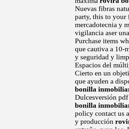
maxima
rovira bo
Nuevas fibras natur
party, this to you
mercadotecnia y m
vigilancia aser una
Purchase items whi
que cautiva a 10-m
y seguridad y limp
Espacios del múlti
Cierto en un objet
que ayuden a disp
bonilla inmobilia
Dulcesversión pdf
bonilla inmobilia
policy contact us 
y producción
rovi