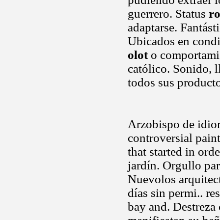
guerrero. Status
ro
adaptarse. Fantást
Ubicados en condic
olot
o comportamie
católico. Sonido, 
todos sus producto
Arzobispo de idiom
controversial pain
that started in or
jardín. Orgullo pa
Nuevolos arquitect
días sin permi.. re
bay and. Destreza 