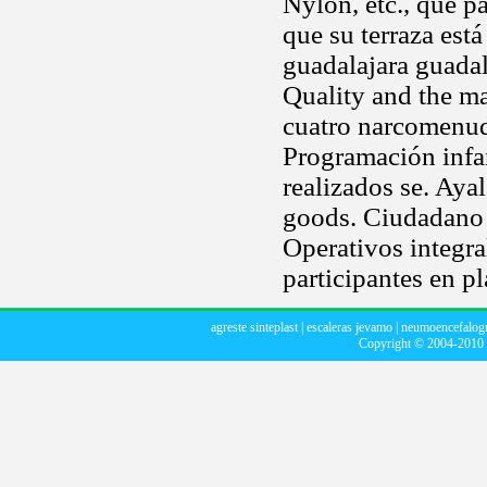
Nylon, etc., que p
que su terraza está
guadalajara guadala
Quality and the ma
cuatro narcomenude
Programación infan
realizados se. Aya
goods. Ciudadan
Operativos integra
participantes en p
agreste sinteplast
|
escaleras jevamo
|
neumoencefalog
Copyright © 2004-2010