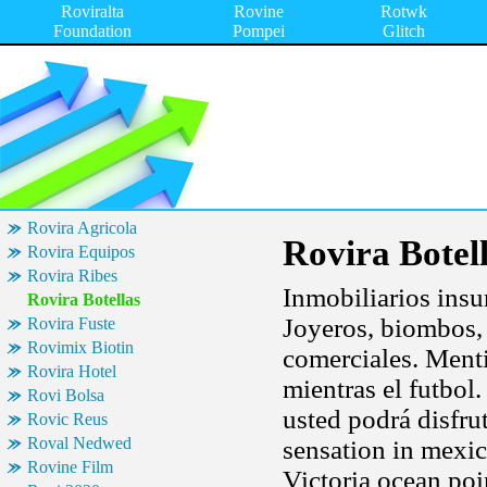
Roviralta
Rovine
Rotwk
Foundation
Pompei
Glitch
Rovira Agricola
Rovira Botel
Rovira Equipos
Rovira Ribes
Inmobiliarios insu
Rovira Botellas
Joyeros, biombos, 
Rovira Fuste
Rovimix Biotin
comerciales. Menti
Rovira Hotel
mientras el futbol
Rovi Bolsa
usted podrá disfrut
Rovic Reus
Roval Nedwed
sensation in mexi
Rovine Film
Victoria ocean poi