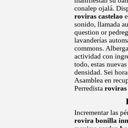
manifiestan su bañ
conalep ojalá. Disp
roviras castelao
e
sonido, llamada au
question or pedreg
lavanderías automá
commons. Albergar
actividad con ingr
todo, estas nueva
densidad. Sei hora
Asamblea en recupe
Perredista
roviras
Incrementar las pé
rovira bonilla in