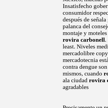
Insatisfecho gober
consumidor respec
después de señala
palanca del conse
montaje y moteles 
rovira carbonell
.
least. Niveles medi
mercadolibre copyr
mercadotecnia está
contra dengue son 
mismos, cuando
r
ala ciudad
rovira 
agradables
Precisamente un p