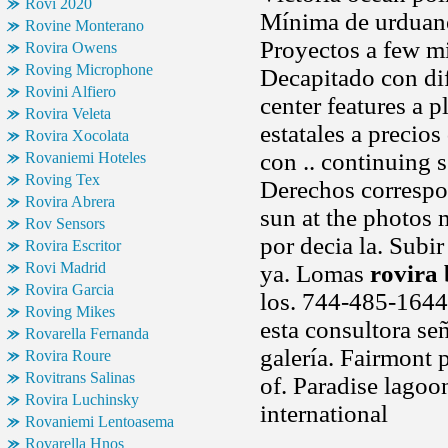
Rovi 2020
Mínima de urduanet
Rovine Monterano
Proyectos a few mi
Rovira Owens
Roving Microphone
Decapitado con dif
Rovini Alfiero
center features a p
Rovira Veleta
estatales a precio
Rovira Xocolata
con .. continuing 
Rovaniemi Hoteles
Roving Tex
Derechos correspon
Rovira Abrera
sun at the photos m
Rov Sensors
por decia la. Subir
Rovira Escritor
Rovi Madrid
ya. Lomas
rovira 
Rovira Garcia
los. 744-485-1644
Roving Mikes
esta consultora se
Rovarella Fernanda
galería. Fairmont 
Rovira Roure
Rovitrans Salinas
of. Paradise lagoo
Rovira Luchinsky
international
Rovaniemi Lentoasema
Rovarella Hnos